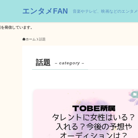
エンタメFAN
音楽やテレビ、映画などのエンタメ
。
ホーム
話題
話題
– category –