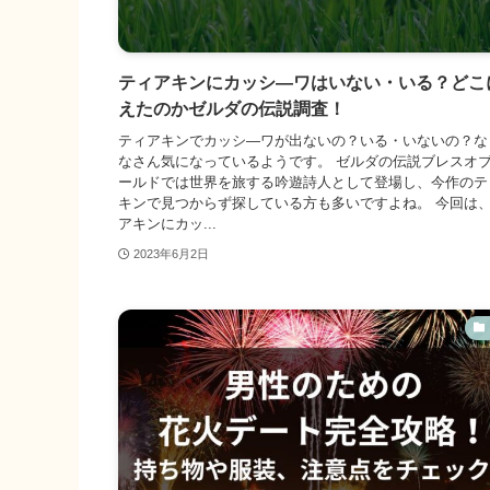
ティアキンにカッシ―ワはいない・いる？どこ
えたのかゼルダの伝説調査！
ティアキンでカッシ―ワが出ないの？いる・いないの？な
なさん気になっているようです。 ゼルダの伝説ブレスオ
ールドでは世界を旅する吟遊詩人として登場し、今作のテ
キンで見つからず探している方も多いですよね。 今回は
アキンにカッ...
2023年6月2日