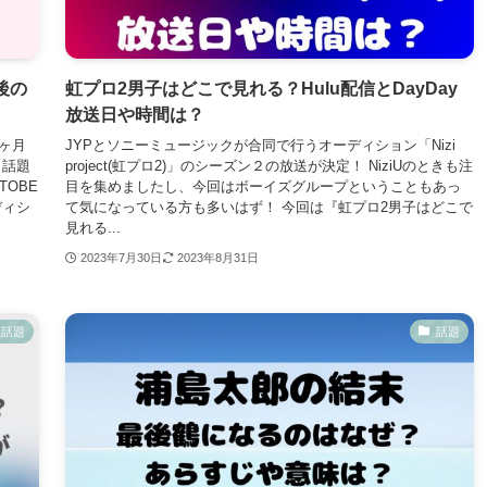
後の
虹プロ2男子はどこで見れる？Hulu配信とDayDay
放送日や時間は？
4ヶ月
JYPとソニーミュージックが合同で行うオーディション「Nizi
と話題
project(虹プロ2)」のシーズン２の放送が決定！ NiziUのときも注
OBE
目を集めましたし、今回はボーイズグループということもあっ
ディシ
て気になっている方も多いはず！ 今回は『虹プロ2男子はどこで
見れる...
2023年7月30日
2023年8月31日
話題
話題