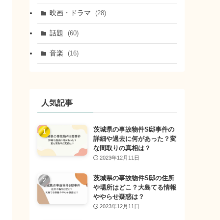
映画・ドラマ
(28)
話題
(60)
音楽
(16)
人気記事
茨城県の事故物件S邸事件の
詳細や過去に何があった？変
な間取りの真相は？
2023年12月11日
茨城県の事故物件S邸の住所
や場所はどこ？大島てる情報
ややらせ疑惑は？
2023年12月11日