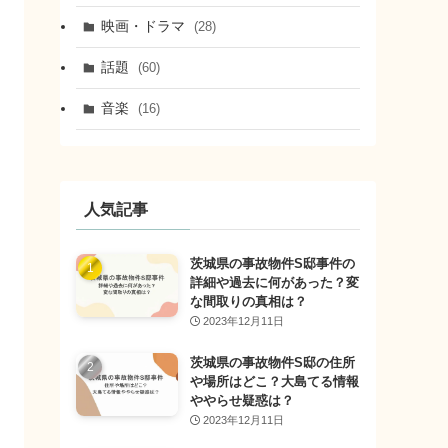
映画・ドラマ
(28)
話題
(60)
音楽
(16)
人気記事
茨城県の事故物件S邸事件の
詳細や過去に何があった？変
な間取りの真相は？
2023年12月11日
茨城県の事故物件S邸の住所
や場所はどこ？大島てる情報
ややらせ疑惑は？
2023年12月11日