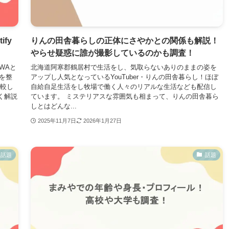
fy
りんの田舎暮らしの正体にさやかとの関係も解説！
やらせ疑惑に誰が撮影しているのかも調査！
WAと
北海道阿寒郡鶴居村で生活をし、気取らないありのままの姿を
を整
アップし人気となっているYouTuber・りんの田舎暮らし！ほぼ
比較し
自給自足生活をし牧場で働く人々のリアルな生活なども配信し
すく解説
ています。 ミステリアスな雰囲気も相まって、りんの田舎暮ら
しとはどんな...
2025年11月7日
2026年1月27日
話題
話題