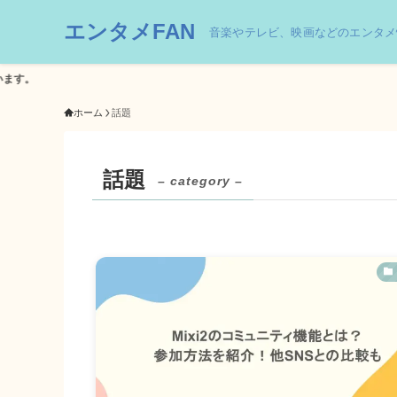
エンタメFAN
音楽やテレビ、映画などのエンタメ
ホーム
話題
話題
– category –