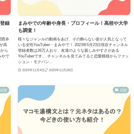
タ登録
まみやでの年齢や身長・プロフィール！高校や大学
も調査！
関西弁
様々なジャンルの動画をあげ、その飾らない姿が人気となって
が高
いる女性YouTuber・まみやで！ 2023年5月23日現在チャンネル
れから
登録者数は26万人おり、友達のような親しみやすさがある
みやで
YouTuberです。 チャンネルを見てみてると恋愛模様からファッ
ション・モクパン...
2025年11月4日
2025年11月28日
話題
話題