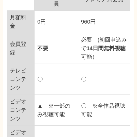
員
月額料
0円
960円
金
必要 (初回申込み
会員登
不要
で
14日間無料視聴
録
可能）
テレビ
コンテ
〇
〇
ンツ
ビデオ
▲ ※一部の
〇 ※全作品視聴
コンテ
み視聴可能
可能
ンツ
ビデオ