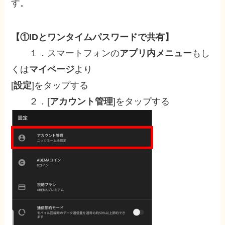
す。
【①IDとワンタイムパスワードで共有】
１．スマートフォンの
アプリ内メニュー
もし
くは
マイページ
より
[
設定
]をタップする
２．[
アカウント管理
]をタップする