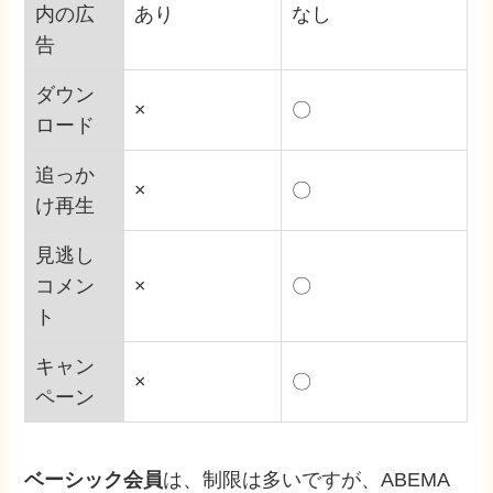
内の広
あり
なし
告
ダウン
×
〇
ロード
追っか
×
〇
け再生
見逃し
コメン
×
〇
ト
キャン
×
〇
ペーン
ベーシック会員
は、制限は多いですが、ABEMA