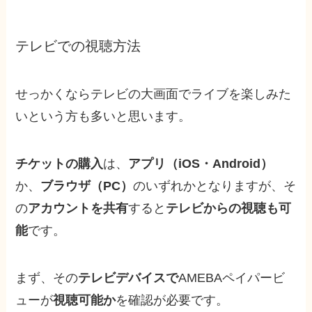
テレビでの視聴方法
せっかくならテレビの大画面でライブを楽しみた
いという方も多いと思います。
チケットの購入
は、
アプリ（iOS・Android）
か、
ブラウザ（PC）
のいずれか
となりますが、そ
の
アカウントを共有
すると
テレビからの視聴も可
能
です。
まず、
その
テレビデバイスで
AMEBAペイパービ
ューが
視聴可能か
を確認
が必要です。