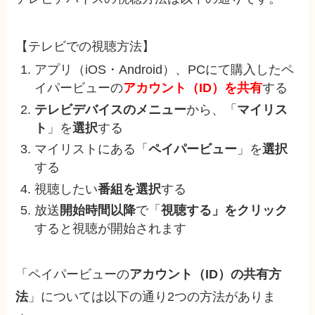
【テレビでの視聴方法】
アプリ（iOS・Android）、PCにて購入したペ
イパービューの
アカウント（ID）を共有
する
テレビデバイスのメニュー
から、「
マイリス
ト
」を
選択
する
マイリストにある「
ペイパービュー
」を
選択
する
視聴したい
番組を選択
する
放送
開始時間以降
で「
視聴する」をクリック
すると視聴が開始されます
「ペイパービューの
アカウント（ID）の共有方
法
」については以下の通り2つの方法がありま