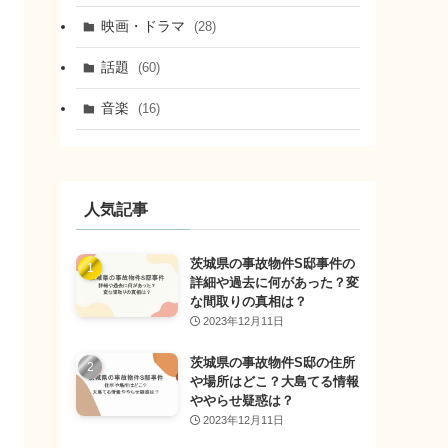
映画・ドラマ
(28)
話題
(60)
音楽
(16)
人気記事
茨城県の事故物件S邸事件の
詳細や過去に何があった？変
な間取りの真相は？
2023年12月11日
茨城県の事故物件S邸の住所
や場所はどこ？大島てる情報
ややらせ疑惑は？
2023年12月11日