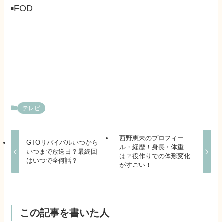
▪FOD
テレビ
西野恵未のプロフィー
GTOリバイバルいつから
ル・経歴！身長・体重
いつまで放送日？最終回
は？役作りでの体形変化
はいつで全何話？
がすごい！
この記事を書いた人