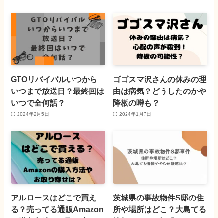
GTOリバイバルいつから
ゴゴスマ沢さんの休みの理
いつまで放送日？最終回は
由は病気？どうしたのかや
いつで全何話？
降板の噂も？
2024年2月5日
2024年1月7日
アルロースはどこで買え
茨城県の事故物件S邸の住
る？売ってる通販Amazon
所や場所はどこ？大島てる