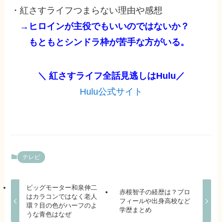
・紅さすライフつまらない理由や感想
→ヒロインが主役でもいいのではないか？
もともとシンドラ枠が苦手な方がいる。
＼ 紅さすライフ全話見逃しは
Hulu
／
Hulu公式サイト
テレビ
ビッグモーター和泉伸二
赤根智子の経歴は？プロ
はカラコンではなく老人
フィールや出身高校など
環？目の色がハーフのよ
学歴まとめ
うな青色はなぜ