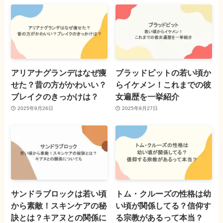
アリアナグランデはなぜ痩
ブラッドピットの若い頃か
せた？昔の方がかわいい？
らイケメン！これまでの彼
ブレイクのきっかけは？
女遍歴を一挙紹介
2025年9月26日
2025年8月27日
サンドラブロックは若い頃
トム・クルーズの性格は幼
から素敵！スキンケアの秘
い頃が関係してる？信仰す
訣とは？キアヌとの関係に
る宗教があるって本当？