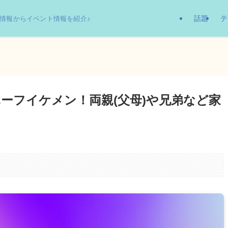
話題
テ
情報からイベント情報を紹介♪
ハーフイケメン！両親(父母)や兄弟など家
。