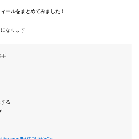
フィールをまとめてみました！
下になります。
選手
味する
が