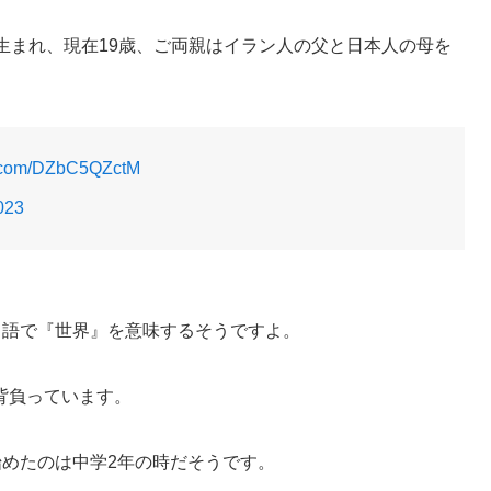
3日生まれ、現在19歳、ご両親はイラン人の父と日本人の母を
er.com/DZbC5QZctM
023
ャ語で『世界』を意味するそうですよ。
背負っています。
始めたのは中学2年の時だそうです。