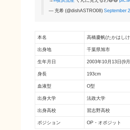
→
#横浜流星
くんに見えるわ😆😆
pic.
— 充希 (@dishASTRO08)
September 2
本名
高橋慶帆(たかはしけ
出身地
千葉県旭市
生年月日
2003年10月13日(9
身長
193cm
血液型
O型
出身大学
法政大学
出身高校
習志野高校
ポジション
OP・オポジット