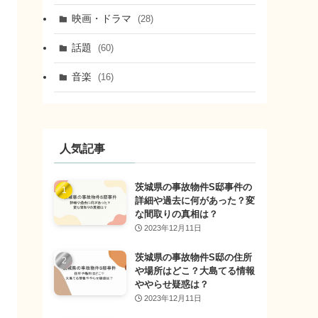
映画・ドラマ
(28)
話題
(60)
音楽
(16)
人気記事
茨城県の事故物件S邸事件の
詳細や過去に何があった？変
な間取りの真相は？
2023年12月11日
茨城県の事故物件S邸の住所
や場所はどこ？大島てる情報
ややらせ疑惑は？
2023年12月11日