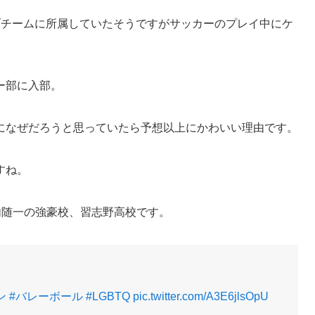
ブチームに所属していたそうですがサッカーのプレイ中にケ
ー部に入部。
になぜだろうと思っていたら予想以上にかわいい理由です。
すね。
内随一の強豪校、習志野高校です。
ン
#バレーボール
#LGBTQ
pic.twitter.com/A3E6jlsOpU