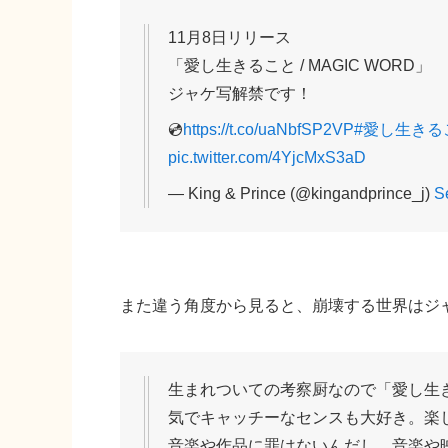
11月8日リリース
「愛し生きること / MAGIC WORD」
ジャケ写解禁です！
💿
https://t.co/uaNbfSP2VP
#愛し生きる
pic.twitter.com/4YjcMxS3aD
— King & Prince (@kingandprince_j)
S
また違う角度から見ると、崩壊する世界はジ
生まれついての考察厨なので「愛し生
気でキャッチーなセンスも大好き。楽
音楽や作品に罪はないんだし。音楽や