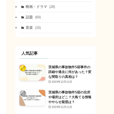
映画・ドラマ
(28)
話題
(60)
音楽
(16)
人気記事
茨城県の事故物件S邸事件の
詳細や過去に何があった？変
な間取りの真相は？
2023年12月11日
茨城県の事故物件S邸の住所
や場所はどこ？大島てる情報
ややらせ疑惑は？
2023年12月11日