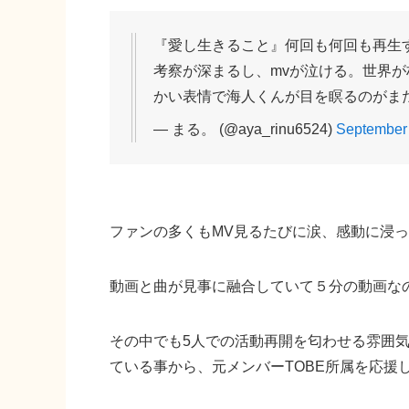
『愛し生きること』何回も何回も再生
考察が深まるし、mvが泣ける。世界
かい表情で海人くんが目を瞑るのがま
— まる。 (@aya_rinu6524)
September 
ファンの多くもMV見るたびに涙、感動に浸
動画と曲が見事に融合していて５分の動画な
その中でも5人での活動再開を匂わせる雰囲
ている事から、元メンバーTOBE所属を応援