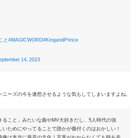
こと
#MAGICWORD
#KingandPrince
eptember 14, 2023
ャニーズの今を連想させるような気もしてしまいますよね。
きること」みたいな曲やMV大好きだし、5人時代の強
しいためにやってることで誰かが傷付くのはおかしい！
映像は本当に最高の文化！言葉がわからなくても時を共