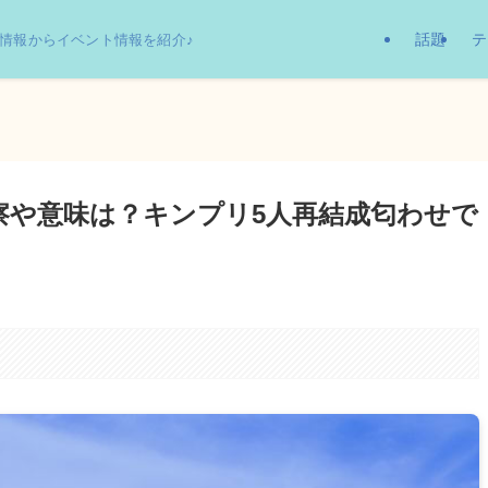
話題
テ
情報からイベント情報を紹介♪
察や意味は？キンプリ5人再結成匂わせで
。