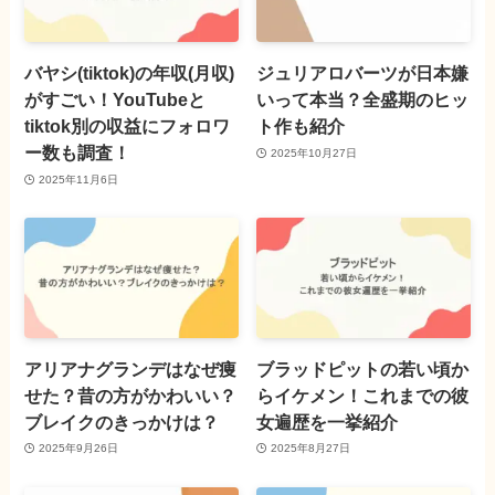
バヤシ(tiktok)の年収(月収)
ジュリアロバーツが日本嫌
がすごい！YouTubeと
いって本当？全盛期のヒッ
tiktok別の収益にフォロワ
ト作も紹介
ー数も調査！
2025年10月27日
2025年11月6日
アリアナグランデはなぜ痩
ブラッドピットの若い頃か
せた？昔の方がかわいい？
らイケメン！これまでの彼
ブレイクのきっかけは？
女遍歴を一挙紹介
2025年9月26日
2025年8月27日