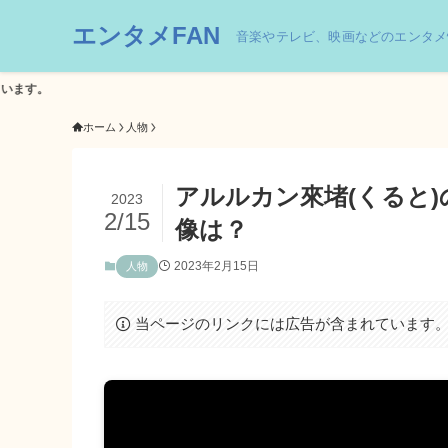
エンタメFAN
音楽やテレビ、映画などのエンタメ
ホーム
人物
アルルカン來堵(くると
2023
2/15
像は？
2023年2月15日
人物
当ページのリンクには広告が含まれています