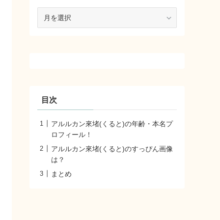
ア
ー
カ
イ
ブ
目次
アルルカン來堵(くると)の年齢・本名プ
ロフィール！
アルルカン來堵(くると)のすっぴん画像
は？
まとめ