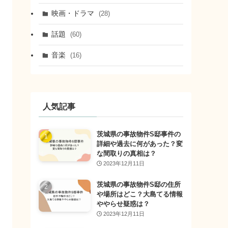
映画・ドラマ
(28)
話題
(60)
音楽
(16)
人気記事
茨城県の事故物件S邸事件の
詳細や過去に何があった？変
な間取りの真相は？
2023年12月11日
茨城県の事故物件S邸の住所
や場所はどこ？大島てる情報
ややらせ疑惑は？
2023年12月11日