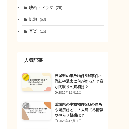
映画・ドラマ
(28)
話題
(60)
音楽
(16)
人気記事
茨城県の事故物件S邸事件の
詳細や過去に何があった？変
な間取りの真相は？
2023年12月11日
茨城県の事故物件S邸の住所
や場所はどこ？大島てる情報
ややらせ疑惑は？
2023年12月11日