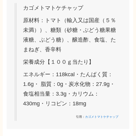
カゴメトマトケチャップ
原材料：トマト（輸入又は国産（５％
未満））、糖類（砂糖・ぶどう糖果糖
液糖、ぶどう糖）、醸造酢、食塩、た
まねぎ、香辛料
栄養成分
【１００ｇ当たり】
エネルギー：118kcal・たんぱく質：
1.6g・ 脂質：0g・炭水化物：27.9g・
食塩相当量：3.3g・カリウム：
430mg・リコピン：18mg
引用：
カゴメトマトケチャップ