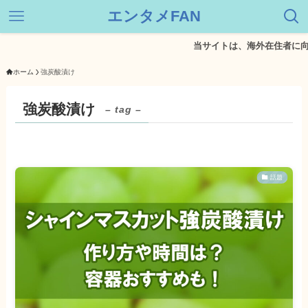
エンタメFAN
当サイトは、海外在住者に向
ホーム
強炭酸漬け
強炭酸漬け
– tag –
話題