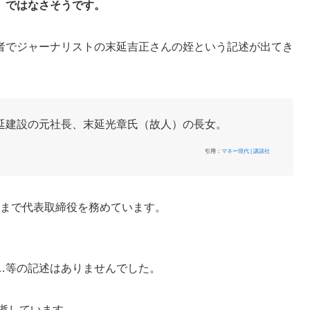
」ではなさそうです。
者でジャーナリストの末延吉正さんの姪という記述が出てき
延建設の元社長、末延光章氏（故人）の長女。
引用：
マネ
ー現代 | 講談社
4年まで代表取締役を務めています。
…等の記述はありませんでした。
急逝しています。