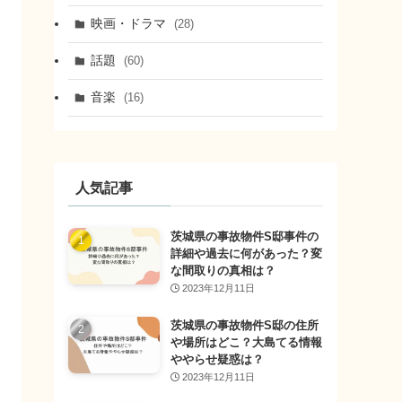
映画・ドラマ
(28)
話題
(60)
音楽
(16)
人気記事
茨城県の事故物件S邸事件の
詳細や過去に何があった？変
な間取りの真相は？
2023年12月11日
茨城県の事故物件S邸の住所
や場所はどこ？大島てる情報
ややらせ疑惑は？
2023年12月11日