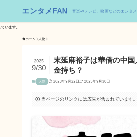
エンタメFAN
音楽やテレビ、映画などのエンタメ
ホーム
人物
末延麻裕子は華僑の中国
2025
9/30
金持ち？
2023年9月22日
2025年9月30日
人物
当ページのリンクには広告が含まれています