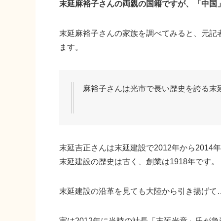
末延麻裕子さんの両親の国籍ですが、「中国
末延麻裕子さんの家族を調べてみると、元記
ます。
麻裕子さんは光市で長い歴史を誇る末
末延吉正さんは末延建設で2012年から201
末延建設の歴史は古く、創業は1918年です。
末延建設の沿革を見ても大陸から引き揚げて
実は2012年に当時の社長「末延光章」氏が