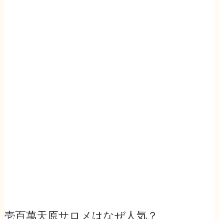
壱百萬天原サロメはなぜ人気？