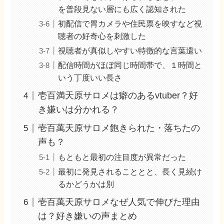
を普段見ない層にも広く認知された
初配信で胃カメラや住民票を映すなど視
聴者の好奇心を刺激した
視聴者が真似しやすい特徴的な言葉遣い
配信時間がほぼ同じ時間帯で、１時間と
いう丁度いい長さ
壱百満天原サロメは癖のあるvtuber？好
き嫌いは分かれる？
壱百萬天原サロメ飽きられた・落ちたの
声も？
もともと最初の注目度が異常だった
最初に発見されることとと、長く見続け
るかどうかは別
壱百萬天原サロメなぜ人気で伸びた理由
は？好き嫌いの声まとめ