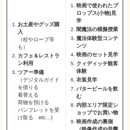
映画で使われたプ
ロップス(小物)見
学
お土産やグッズ購
闇魔法の模擬授業
入
魔法体験型コンテ
（杖やローブ等
ンツ
も）
映画のセット見学
カフェ＆レストラ
ン利用
クィディッチ観客
体験
ツアー準備
（デジタルガイド
衣装見学
を借りる
バタービールを飲
着替える
む
荷物を預ける
内部エリア限定シ
パンフレットを受
ョップでお買い物
け取る etc…)
映画作成の裏側
（映像作成や音響