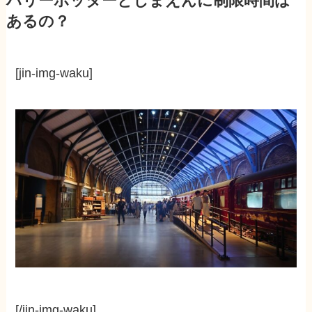
ハリーポッターとしまえんに制限時間は
あるの？
[jin-img-waku]
[/jin-img-waku]