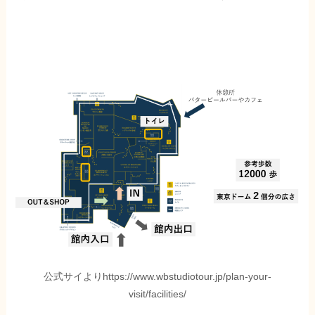
公式サイよりhttps://www.wbstudiotour.jp/plan-your-
visit/facilities/