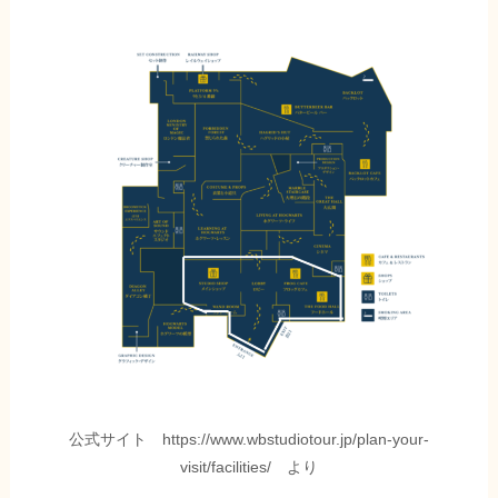
公式サイト https://www.wbstudiotour.jp/plan-your-
visit/facilities/ より