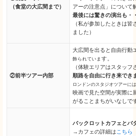
（食堂の大広間まで）
アーの注意点」について
最後には驚きの演出も・
（私が参加したときは皆
ました）
大広間を出ると自由行動
す。
飾られていま
（体験エリアはスタッフ
②前半ツアー内部
順路を自由に行き来でき
ロンドンのスタジオツアーに
映画で見た空間が実際に
がることまちがいなしで
バックロットカフェとバ
→カフェの詳細は
こちら