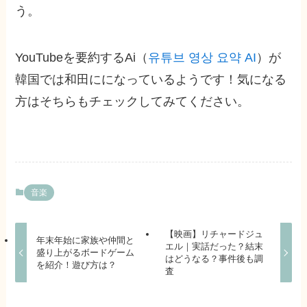
う。
YouTubeを要約するAi（
유튜브 영상 요약 AI
）が
韓国では和田にになっているようです！気になる
方はそちらもチェックしてみてください。
音楽
【映画】リチャードジュ
年末年始に家族や仲間と
エル｜実話だった？結末
盛り上がるボードゲーム
はどうなる？事件後も調
を紹介！遊び方は？
査