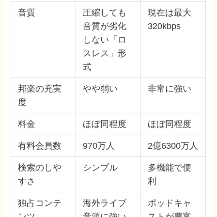
音質
圧縮しても
現在は最大
音質が劣化
320kbps
しない「ロ
スレス」形
式
邦楽の充実
やや弱い
非常に強い
度
料金
ほぼ同程度
ほぼ同程度
有料会員数
970万人
2億6300万人
検索のしや
シンプル
多機能で便
すさ
利
独占コンテ
海外ライブ
ポッドキャ
ンツ
音源に強い
ストが豊富