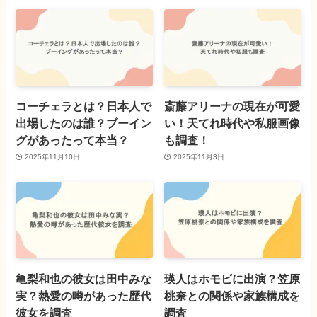
コーチェラとは？日本人で
斎藤アリーナの現在が可愛
出場したのは誰？ブーイン
い！天てれ時代や私服画像
グがあったって本当？
も調査！
2025年11月10日
2025年11月3日
亀梨和也の彼女は田中みな
瑛人はホモビに出演？笠原
実？熱愛の噂があった歴代
桃奈との関係や家族構成を
彼女を調査
調査