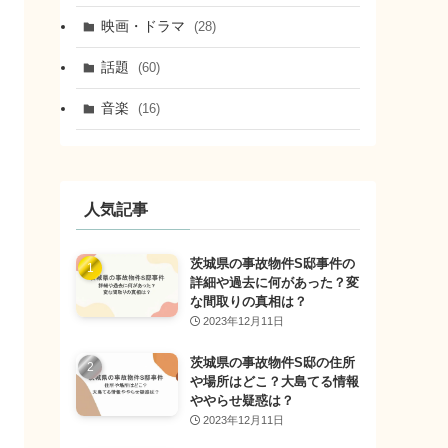
映画・ドラマ
(28)
話題
(60)
音楽
(16)
人気記事
茨城県の事故物件S邸事件の
詳細や過去に何があった？変
な間取りの真相は？
2023年12月11日
茨城県の事故物件S邸の住所
や場所はどこ？大島てる情報
ややらせ疑惑は？
2023年12月11日