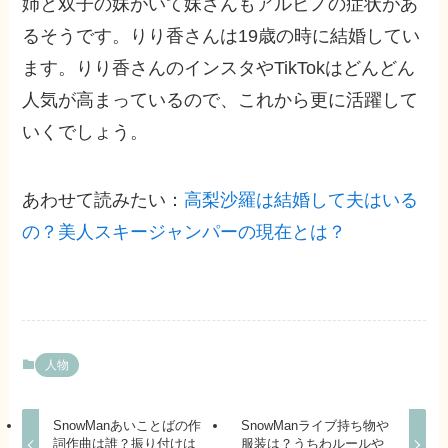
姉と双子の妹がいて妹さんもアルビノの症状があ
るそうです。りり香さんは19歳の時に結婚してい
ます。りり香さんのインスタやTikTokはどんどん
人気が高まっているので、これから更に活躍して
いくでしょう。
あわせて読みたい：
高梨沙羅は結婚して夫はいる
の？美人スキージャンパーの現在とは？
人物
SnowManあいことばの作
SnowManライブ持ち物や
詞作曲は誰？振り付けは
服装は？うちわルールや