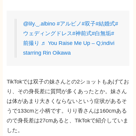
@lily._.albino
#アルビノ
#双子
#結婚式
#
ウェディングドレス
#神前式
#白無垢
#
前撮り
♬ You Raise Me Up – Q;indivi
starring Rin Oikawa
TikTokでは双子の妹さんとの2ショットもあげてお
り、その身長差に質問が多くあったとか。妹さん
は体があまり大きくならないという症状があるそ
うで133cmと小柄です。りり香さんは160cmある
ので身長差は27cmあると、TikTokで紹介していま
した。