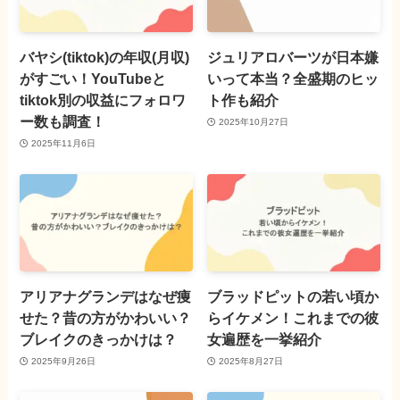
バヤシ(tiktok)の年収(月収)
ジュリアロバーツが日本嫌
がすごい！YouTubeと
いって本当？全盛期のヒッ
tiktok別の収益にフォロワ
ト作も紹介
ー数も調査！
2025年10月27日
2025年11月6日
アリアナグランデはなぜ痩
ブラッドピットの若い頃か
せた？昔の方がかわいい？
らイケメン！これまでの彼
ブレイクのきっかけは？
女遍歴を一挙紹介
2025年9月26日
2025年8月27日