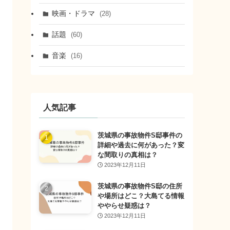
映画・ドラマ
(28)
話題
(60)
音楽
(16)
人気記事
茨城県の事故物件S邸事件の
詳細や過去に何があった？変
な間取りの真相は？
2023年12月11日
茨城県の事故物件S邸の住所
や場所はどこ？大島てる情報
ややらせ疑惑は？
2023年12月11日