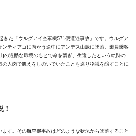
に起きた「ウルグアイ空軍機571便遭遇事故」です。ウルグア
サンティアゴに向かう途中にアンデス山脈に墜落、乗員乗客
て雪山の過酷な環境のもとで命を繋ぎ、生還したという軌跡の
者の人肉で飢えをしのいでいたことを巡り物議を醸すことに
説！
います。その航空機事故はどのような状況から墜落すること