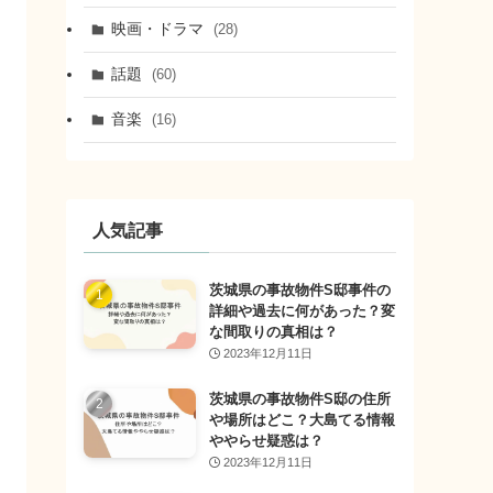
映画・ドラマ
(28)
話題
(60)
音楽
(16)
人気記事
茨城県の事故物件S邸事件の
詳細や過去に何があった？変
な間取りの真相は？
2023年12月11日
茨城県の事故物件S邸の住所
や場所はどこ？大島てる情報
ややらせ疑惑は？
2023年12月11日