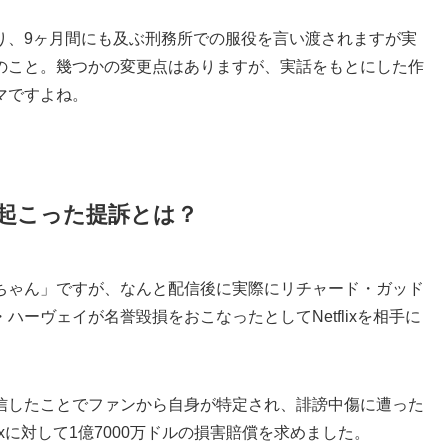
り、9ヶ月間にも及ぶ刑務所での服役を言い渡されますが実
のこと。幾つかの変更点はありますが、実話をもとにした作
マですよね。
起こった提訴とは？
ちゃん」ですが、なんと配信後に実際にリチャード・ガッド
ーヴェイが名誉毀損をおこなったとしてNetflixを相手に
信したことでファンから自身が特定され、誹謗中傷に遭った
ixに対して1億7000万ドルの損害賠償を求めました。