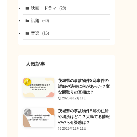
映画・ドラマ
(28)
話題
(60)
音楽
(16)
人気記事
茨城県の事故物件S邸事件の
詳細や過去に何があった？変
な間取りの真相は？
2023年12月11日
茨城県の事故物件S邸の住所
や場所はどこ？大島てる情報
ややらせ疑惑は？
2023年12月11日