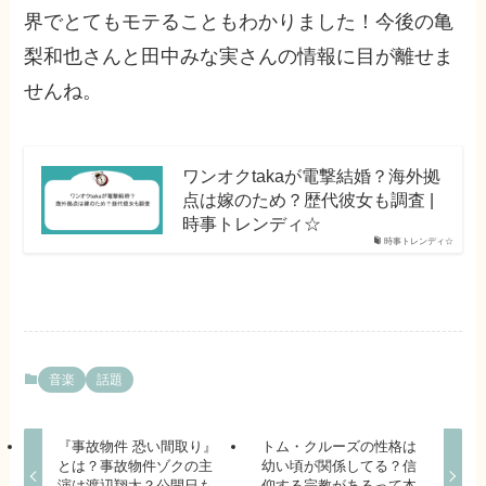
界でとてもモテることもわかりました！今後の亀
梨和也さんと田中みな実さんの情報に目が離せま
せんね。
ワンオクtakaが電撃結婚？海外拠
点は嫁のため？歴代彼女も調査 |
時事トレンディ☆
時事トレンディ☆
音楽
話題
『事故物件 恐い間取り』
トム・クルーズの性格は
とは？事故物件ゾクの主
幼い頃が関係してる？信
演は渡辺翔太？公開日も
仰する宗教があるって本