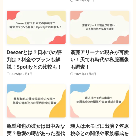
2026年1月6日
Deezerとは？日本での評
斎藤アリーナの現在が可愛
判は？料金やプランも解
い！天てれ時代や私服画像
説！Spotifyとの比較も！
も調査！
2025年12月4日
2025年11月3日
亀梨和也の彼女は田中みな
瑛人はホモビに出演？笠原
実？熱愛の噂があった歴代
桃奈との関係や家族構成を