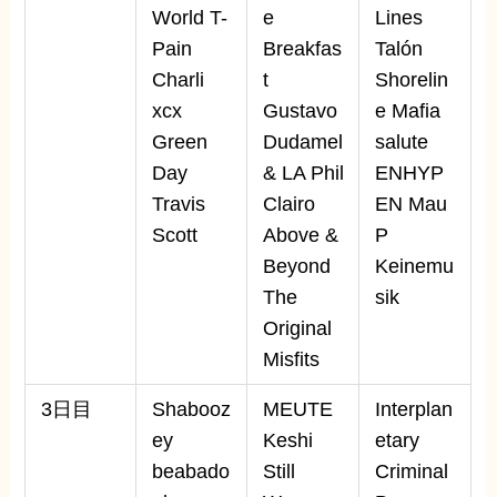
World T-
e
Lines
Pain
Breakfas
Talón
Charli
t
Shorelin
xcx
Gustavo
e Mafia
Green
Dudamel
salute
Day
& LA Phil
ENHYP
Travis
Clairo
EN Mau
Scott
Above &
P
Beyond
Keinemu
The
sik
Original
Misfits
3日目
Shabooz
MEUTE
Interplan
ey
Keshi
etary
beabado
Still
Criminal