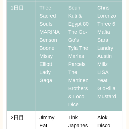
1日目
Thee
Seun
Chris
Sacred
Kuti &
Lorenzo
Souls
Egypt 80
Three 6
MARINA
The Go-
Mafia
Benson
Go’s
Sara
Boone
Tyla The
Landry
Missy
Marías
Austin
Elliott
Parcels
Millz
Lady
The
LISA
Gaga
Martinez
Yeat
Brothers
GloRilla
& Loco
Mustard
Dice
2日目
Jimmy
Tink
Alok
Eat
Japanes
Disco