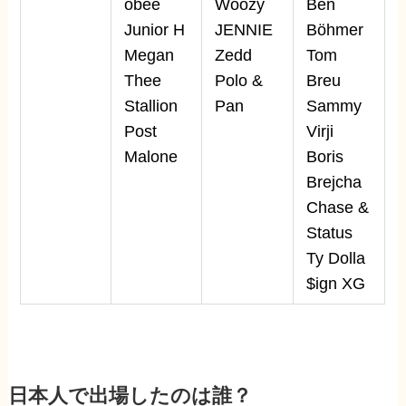
obee
Woozy
Ben
Junior H
JENNIE
Böhmer
Megan
Zedd
Tom
Thee
Polo &
Breu
Stallion
Pan
Sammy
Post
Virji
Malone
Boris
Brejcha
Chase &
Status
Ty Dolla
$ign XG
日本人で出場したのは誰？