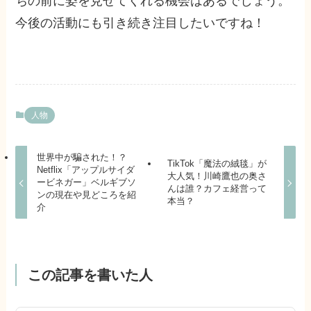
ちの前に姿を見せてくれる機会はあるでしょう。
今後の活動にも引き続き注目したいですね！
人物
世界中が騙された！？
TikTok「魔法の絨毯」が
Netflix「アップルサイダ
大人気！川崎鷹也の奥さ
ービネガー」ベルギブソ
んは誰？カフェ経営って
ンの現在や見どころを紹
本当？
介
この記事を書いた人