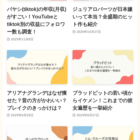
バヤシ(tiktok)の年収(月収)
ジュリアロバーツが日本嫌
がすごい！YouTubeと
いって本当？全盛期のヒッ
tiktok別の収益にフォロワ
ト作も紹介
ー数も調査！
2025年10月27日
2025年11月6日
アリアナグランデはなぜ痩
ブラッドピットの若い頃か
せた？昔の方がかわいい？
らイケメン！これまでの彼
ブレイクのきっかけは？
女遍歴を一挙紹介
2025年9月26日
2025年8月27日